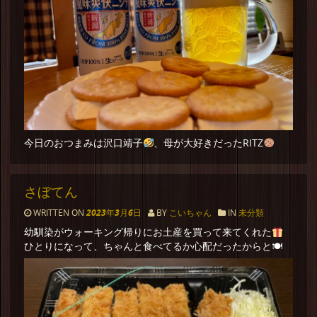
今日のおつまみは沢口靖子
、母が大好きだったRITZ
さぼてん
WRITTEN ON
2023年3月6日
BY
こいちゃん
IN
未分類
幼馴染がウォーキング帰りにお土産を買って来てくれた
ひとりになって、ちゃんと食べてるか心配だったからと🍽