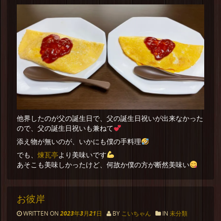
他界したのが父の誕生日で、父の誕生日祝いが出来なかった
ので、父の誕生日祝いも兼ねて
添え物が無いのが、いかにも僕の手料理
煉瓦亭
でも、
より美味いです
あそこも美味しかったけど、何故か僕の方が断然美味い
お彼岸
WRITTEN ON
2023年3月21日
BY
こいちゃん
IN
未分類