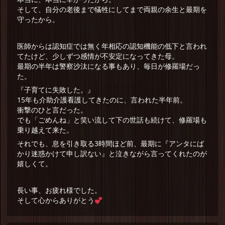
そして、自分の老後まで犠牲にしてまで両親の余生と最期を
守ったから。
医師からは認知症では無く年相応の認知機能の低下と言われ
てたけど、少しずつ感情が不安定になってきた母。
最期の半年は警察沙汰になる事もあり、毎日が修羅場だっ
た。
『子育てに失敗した。』
15年も介助介護看護してきたのに、言われた半年前。
衝撃のひと言だった。
でも「ごめんね」と笑い流して下の世話も続けて、修羅場も
乗り越えて来た。
それでも、息を引き取る3時間ほど前、最期に『アンタにば
かり迷惑かけて申し訳ない』と泣きながら言ってくれたのが
嬉しくて。
長い事、お疲れ様でした。
そして心からありがとう