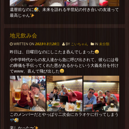
還暦前なのに
、未来を語れる半世紀の付き合いの友達って
最高じゃん
地元飲み会
WRITTEN ON
2023年3月20日
BY
こいちゃん
IN
未分類
昨日は、日曜日なのにしこたま呑んでしまった
小中学時代からの友人達から急に呼び出されて、彼らには母
の葬儀を手伝ってくれた恩があるからという大義名分を付け
てwww、喜んで飛び出した
このメンバーだとやっぱり二次会にカラオケに行ってしまう
楽しかった〜