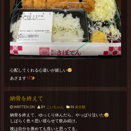
心配してくれる心遣いが嬉しい
あざます
納骨を終えて
WRITTEN ON
BY
こいちゃん
IN
未分類
納骨を終えて、ゆっくり休んだら、やっぱり泣いた
しばらく色々思い巡らせて飲み続け。
後は自分を褒めても良いと思ってる。