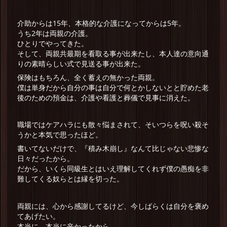
介助からは15年、本格的な介護になってからは5年。
うち2年は両親の介護。
ひとりでやってきた。
そして、両親共最期を看取る事が出来たし、本人達の意向通
りの素晴らしい式で見送る事が出来た。
保険はもちろん、全く蓄えの無かった両親。
僕は単身だから自分の事は自分で何とかしないとと貯めた老
後のための預金は、介護や看護と葬儀で見事に消えた。
職場ではケアハラにも散々悩まされて、そいつらを呪い殺そ
うかと本気で思ったほど。
書いてないだけで、『積み木崩し』なんて比じゃない悲惨な
日々だったから。
だから、いくら同級生とはいえ理解してくれず僕の愚痴を非
難してくる奴らとは縁を切った。
両親には、心から感謝してるけど、今しばらくは自分を褒め
てあげたい。
本当に、本当に辛かったから。