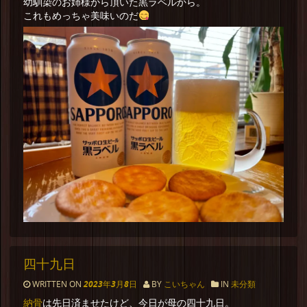
幼馴染のお姉様から頂いた黒ラベルから。
これもめっちゃ美味いのだ
四十九日
WRITTEN ON
2023年3月8日
BY
こいちゃん
IN
未分類
納骨
は先日済ませたけど、今日が母の四十九日。