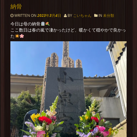
納骨
WRITTEN ON
2023年3月4日
BY
こいちゃん
IN
未分類
今日は母の納骨
ここ数日は春の嵐で凄かったけど、暖かくて穏やかで良かっ
た