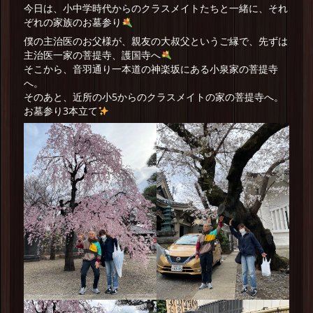
今日は、小中学時代からのクラスメイトたちと一緒に、それ
ぞれの家族のお墓参り
僕の主治医のお父様が、親友の大叔父というご縁で、先ずは
主治医一家の菩提寺、護国寺へ
そこから、音羽通り一本道の神楽坂にある小泉家の菩提寺
へ。
そのあと、近所の小5からのクラスメイトの家の菩提寺へ。
お墓参り3本立て