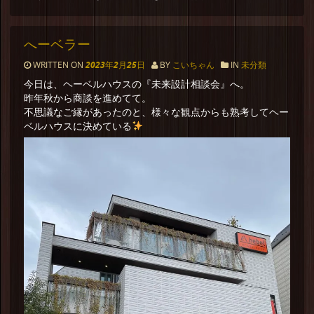
へーベラー
WRITTEN ON
2023年2月25日
BY
こいちゃん
IN
未分類
今日は、ヘーベルハウスの『未来設計相談会』へ。
昨年秋から商談を進めてて。
不思議なご縁があったのと、様々な観点からも熟考してヘー
ベルハウスに決めている