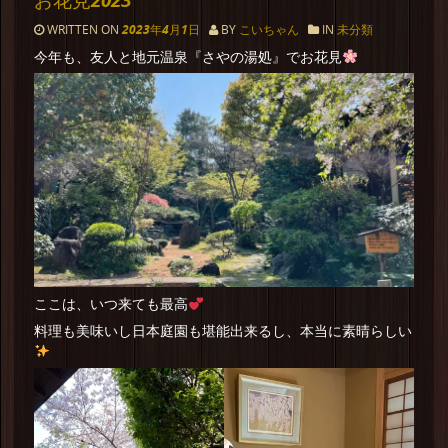
WRITTEN ON
2023年4月1日
BY
こいちゃん
IN
未分類
今年も、友人と地元温泉『さやの湯処』でお花見
ここは、いつ来ても最高
料理も美味いし日本庭園も堪能出来るし、本当に素晴らしい