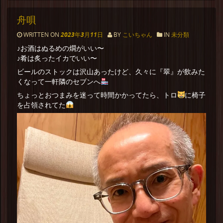
舟唄
WRITTEN ON
2023年3月11日
BY
こいちゃん
IN
未分類
♪お酒はぬるめの燗がいい〜
♪肴は炙ったイカでいい〜
ビールのストックは沢山あったけど、久々に『翠』が飲みた
くなって一軒隣のセブンへ
ちょっとおつまみを迷って時間かかってたら、トロ
に椅子
を占領されてた