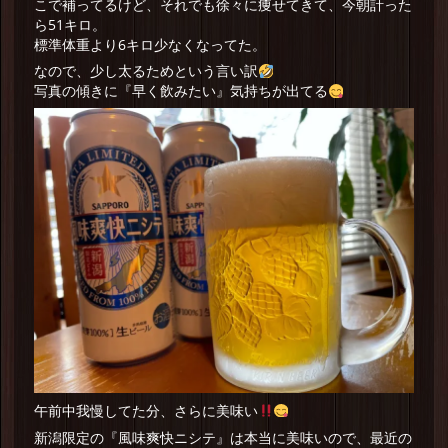
こで補ってるけど、それでも徐々に痩せてきて、今朝計った
ら51キロ。
標準体重より6キロ少なくなってた。
なので、少し太るためという言い訳
写真の傾きに『早く飲みたい』気持ちが出てる
午前中我慢してた分、さらに美味い
新潟限定の『風味爽快ニシテ』は本当に美味いので、最近の