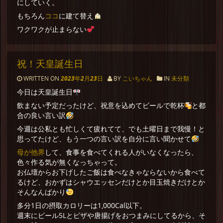
にしていく。
ココ
もちろん
に建て替え
ワクワクが止まらない
祝！天皇誕生日
WRITTEN ON
2023年2月23日
BY
こいちゃん
IN
未分類
今日は天皇誕生日
飲まない予定だったけど、祝意を込めてビールで乾杯
と都
合の良い言い訳
今週は公私とも忙しくて疲れてて、でも土曜日まで我慢！と
思ってたけど、もう一つの言い訳を自分に言い聞かせて
母が他界
して、食事を食べてくれる人がいなくなったら、
色々作る気が無くなっちゃって。
お仏壇からお下げしたご飯は食べなきゃならないから食べて
るけど、おかずはシャウエッセンだけとか目玉焼きだけとか
そんなんばかり
多分1日の摂取カロリーは1,000Cal以下。
週末にビール5Lとピザや唐揚げをおつまみにしてるから、そ