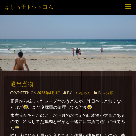
ばしっ子ドットコム
適当煮物
WRITTEN ON
2023年4月3日
BY
こいちゃん
IN
未分類
正月から残ってたシマダヤのうどんが、昨日やっと無くなっ
たけど
、まだ冷蔵庫の整理してる昨今
水煮筍があったのと、お正月のお供えの日本酒が大量にある
ので、冷凍してた鶏肉と根菜と一緒に日本酒で適当に煮てみ
た
隠し味になると思って入れてみた胡桃が功を奏したのか、香