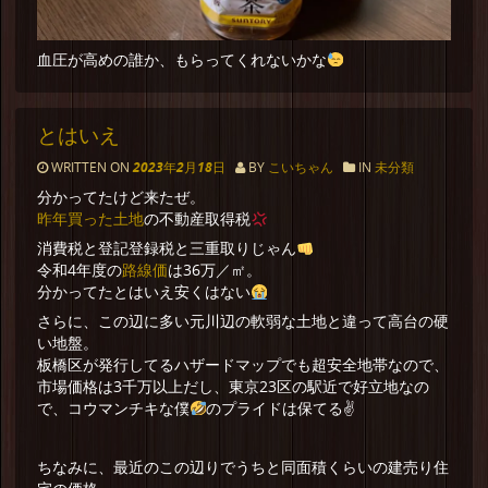
血圧が高めの誰か、もらってくれないかな
とはいえ
WRITTEN ON
2023年2月18日
BY
こいちゃん
IN
未分類
分かってたけど来たぜ。
昨年買った土地
の不動産取得税
消費税と登記登録税と三重取りじゃん
路線価
令和4年度の
は36万／㎡。
分かってたとはいえ安くはない
さらに、この辺に多い元川辺の軟弱な土地と違って高台の硬
い地盤。
板橋区が発行してるハザードマップでも超安全地帯なので、
市場価格は3千万以上だし、東京23区の駅近で好立地なの
で、コウマンチキな僕
のプライドは保てる✌
ちなみに、最近のこの辺りでうちと同面積くらいの建売り住