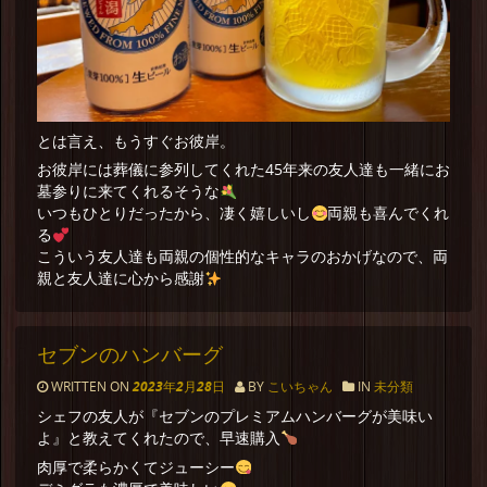
とは言え、もうすぐお彼岸。
お彼岸には葬儀に参列してくれた45年来の友人達も一緒にお
墓参りに来てくれるそうな
いつもひとりだったから、凄く嬉しいし
両親も喜んでくれ
る
こういう友人達も両親の個性的なキャラのおかげなので、両
親と友人達に心から感謝
セブンのハンバーグ
WRITTEN ON
2023年2月28日
BY
こいちゃん
IN
未分類
シェフの友人が『セブンのプレミアムハンバーグが美味い
よ』と教えてくれたので、早速購入
肉厚で柔らかくてジューシー