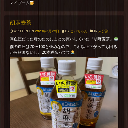
マイブーム
胡麻麦茶
WRITTEN ON
2023年2月20日
BY
こいちゃん
IN
未分類
高血圧だった母のためにまとめ買いしていた『胡麻麦茶』
僕の血圧は70〜100と低めなので、これ以上下がっても困る
から飲まないし、20本程余ってて