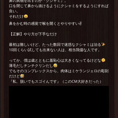
鼻の異物を出すのが『クシャミ』。
口を閉じて鼻から抜けるようにクシャミをするようにすれば
良い。
それだけ
鼻をかむ時の感覚で喉を開くとやりやすい✌️
【正解】やり方が下手なだけ
最初は難しいけど、たった数回で迷惑なクシャミは治る
10回くらい試しても出来ない人は、相当我儘な人です。
ってか、僕は歳とともに羞恥心は大きくなってるけどな
薄毛だしチンチクリンだし
でもそのコンプレックスから、肉体はミケランジェロの彫刻
だけど
『私、脱いでもスゴイんです』（このCM大好きだった）