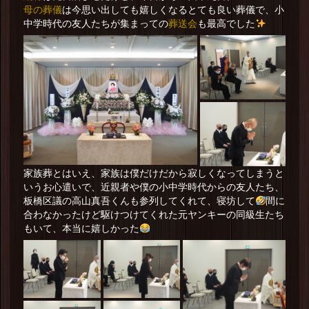
母の葬儀
は今思い出しても嬉しくなるとても良い葬儀で、小
葬送会
中学時代の友人たちが集まっての
も最高でした
家族葬とはいえ、家族は僕だけだから寂しくなってしまうと
いうお心遣いで、近親者や僕の小中学時代からの友人たち、
板橋区議の高山真吾くんも参列してくれて、寝坊して
間に
合わなかったけど駆けつけてくれた元ヤンキーの同級生たち
もいて、本当に嬉しかった