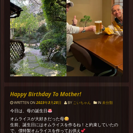
Happy Birthday To Mother!
WRITTEN ON
2023年3月25日
BY
こいちゃん
IN
未分類
今日は、母の誕生日
オムライスが大好きだった母
生前、誕生日にはオムライスを作るね！と約束していたの
で、僕特製オムライスを作ってお供え