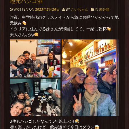
地元ハシゴ酒
WRITTEN ON
2023年2月26日
BY
こいちゃん
IN
未分類
昨夜、中学時代のクラスメイトから急にお呼びがかかって地
元飲み
イタリアに住んでる妹さんが帰国してて、一緒に乾杯
美人さんだね
3件もハシゴしたなんて5年以上ぶり
凄く楽しかったけど、飲み過ぎて今日はダウン