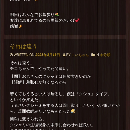
明日はみんなでお墓参り
友達に恵まれてるのも両親のおかげ
感謝
それは違う
WRITTEN ON
2023年3月18日
BY
こいちゃん
IN
未分類
それは違う。
チコちゃんで、やってた間違い。
【問】おじさんのクシャミは何故大きいのか
【誤解】羞恥心が無くなるから
若くてもうるさい人は居るし、僕は『クシュ』タイプ。
というか変えた。
うるさいクシャミをする人は回し蹴りしたいくらい嫌いだか
ら、反面教師みたいなもんだった
簡単に変えられる。
クシャミの生理現象の本来に合わせれば良い。